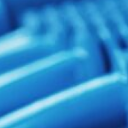
GROUP, gewährleistet Ihnen den richtigen Bedarf für
den jeweiligen Einsatzzweck. Das Verständnis von
Netzwerk-Qualität wurde allzu oft in der Planung und
Ausführung vernachlässigt. Diese Erfahrungen
bringen wir durch die Arbeit mit passiven und
aktiven Komponenten ein. Nicht zu übersehen, spielt
immer mehr die Cybersecurity bei der
Netzwerkplanung und Ausführung eine große Rolle,
die wir Ihnen bei einem ersten Gespräch ausführlich
darlegen werden.
07127-8100808
NETZMACHER@MARSTEAM.DE